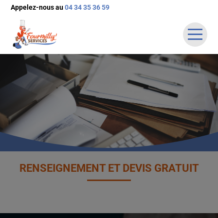
Appelez-nous au
04 34 35 36 59
ACCUEIL
QUI SOMMES-NOUS
NOS SERVICES
TARIFS
OFFRES D’EMPLOIS
CRÉDIT D’IMPÔTS
RENSEIGNEMENT ET DEVIS GRATUIT
AIDE FINANCIÈRE
CONTACT