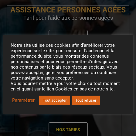
ASSISTANCE PERSONNES AGÉES
Tarif pour l'aide aux personnes agées
NOS TARIFS
Notre site utilise des cookies afin d’améliorer votre
expérience sur le site, pour mesurer l'audience et la
TRANSPORTS
performance du site, vous montrer des contenus
personnalisés et pour vous permettre d'interagir avec
Tarif pour les services de transport
nos contenus par le biais des réseaux sociaux. Vous
pouvez accepter, gérer vos préférences ou continuer
votre navigation sans accepter.
Vous pourrez mettre à jour votre choix à tout moment
NOS TARIFS
en cliquant sur le lien Cookies en bas de notre site.
Paramétrer
TRAVAUX MÉNAGERS
Tout accepter
Tout refuser
Tarif pour ménage, repassage, courses
NOS TARIFS